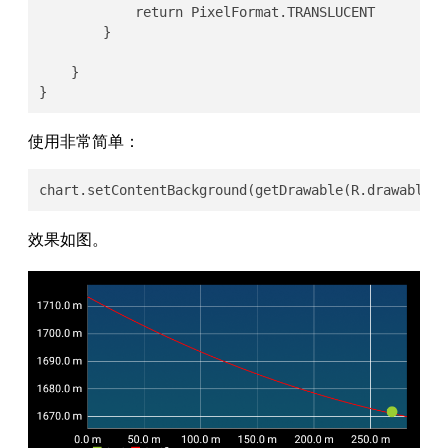
            return PixelFormat.TRANSLUCENT

        }

    }

}
使用非常简单：
chart.setContentBackground(getDrawable(R.drawable.m
效果如图。