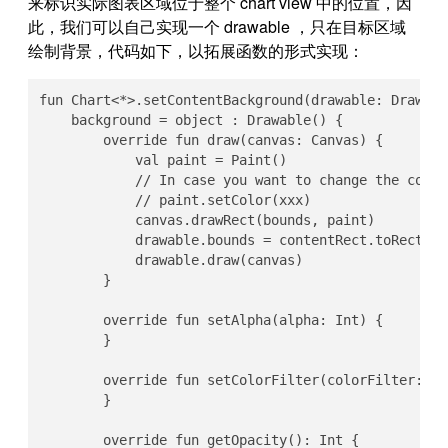
来标识实际图表区域位于整个 chart view 中的位置，因
此，我们可以自己实现一个 drawable ，只在目标区域
绘制背景，代码如下，以拓展函数的形式实现：
fun Chart<*>.setContentBackground(drawable: Drawable
    background = object : Drawable() {

        override fun draw(canvas: Canvas) {

            val paint = Paint()

            // In case you want to change the color
            // paint.setColor(xxx)

            canvas.drawRect(bounds, paint)

            drawable.bounds = contentRect.toRect()

            drawable.draw(canvas)

        }

        override fun setAlpha(alpha: Int) {

        }

        override fun setColorFilter(colorFilter: Co
        }

        override fun getOpacity(): Int {
