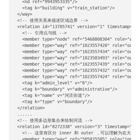
    <nd ref="9943953335"/>

    <tag k="building" v="train_station"/>

  </way>

  <!-- 使用关系来描述区域边界 -->

  <relation id="13705741" version="1" timestamp="20
    <!-- 引用点与线 -->

    <member type="node" ref="5468808304" role="admi
    <member type="way" ref="1023557420" role="outer"
    <member type="way" ref="1023557434" role="outer"
    <member type="way" ref="1023583493" role="outer"
    <member type="way" ref="1023557439" role="outer"
    <member type="way" ref="1023557432" role="outer"
    <member type="way" ref="1023557424" role="outer"
    <tag k="admin_level" v="8"/>

    <tag k="boundary" v="administrative"/>

    <tag k="name" v="河庄街道"/>

    <tag k="type" v="boundary"/>

  </relation>

  ......

  <!-- 使用多边形集合来绘制河流 -->

  <relation id="8272338" version="3" timestamp="202
    <!-- 这里有区分 inner 和 outer ，可以理解为在
    <member type="way" ref="585825585" role="inner"/