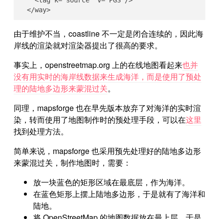
    <tag k="source" v="PGS"/>

  </way>
由于维护不当，coastline 不一定是闭合连续的，因此海
岸线的渲染就对渲染器提出了很高的要求。
事实上，openstreetmap.org 上的在线地图看起来
也并
没有用实时的海岸线数据来生成海洋，而是使用了预处
理的陆地多边形来蒙混过关
。
同理，mapsforge 也在早先版本放弃了对海洋的实时渲
染，转而使用了地图制作时的预处理手段，可以在
这里
找到处理方法。
简单来说，mapsforge 也采用预先处理好的陆地多边形
来蒙混过关，制作地图时，需要：
放一块蓝色的矩形区域在最底层，作为海洋。
在蓝色矩形上摆上陆地多边形，于是就有了海洋和
陆地。
将 OpenStreetMap 的地图数据放在最上层，于是