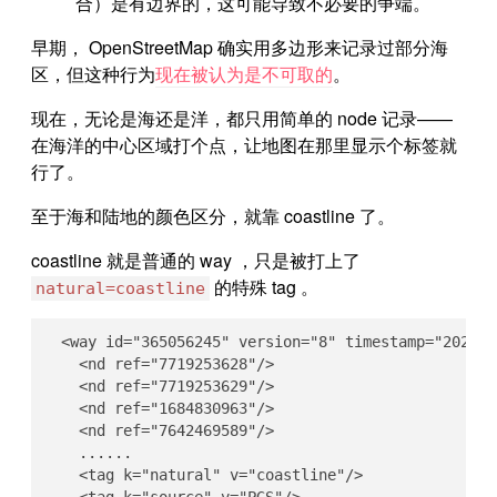
合）是有边界的，这可能导致不必要的争端。
早期， OpenStreetMap 确实用多边形来记录过部分海
区，但这种行为
现在被认为是不可取的
。
现在，无论是海还是洋，都只用简单的 node 记录——
在海洋的中心区域打个点，让地图在那里显示个标签就
行了。
至于海和陆地的颜色区分，就靠 coastline 了。
coastline 就是普通的 way ，只是被打上了
的特殊 tag 。
natural=coastline
  <way id="365056245" version="8" timestamp="2024-0
    <nd ref="7719253628"/>

    <nd ref="7719253629"/>

    <nd ref="1684830963"/>

    <nd ref="7642469589"/>

    ......

    <tag k="natural" v="coastline"/>
