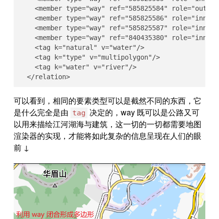
    <member type="way" ref="585825584" role="outer"/
    <member type="way" ref="585825586" role="inner"/
    <member type="way" ref="585825587" role="inner"/
    <member type="way" ref="840435380" role="inner"/
    <tag k="natural" v="water"/>

    <tag k="type" v="multipolygon"/>

    <tag k="water" v="river"/>

  </relation>
可以看到，相同的要素类型可以是截然不同的东西，它
是什么完全是由
决定的，way 既可以是公路又可
tag
以用来描绘江河湖海与建筑，这一切的一切都需要地图
渲染器的实现，才能将如此复杂的信息呈现在人们的眼
前 ↓