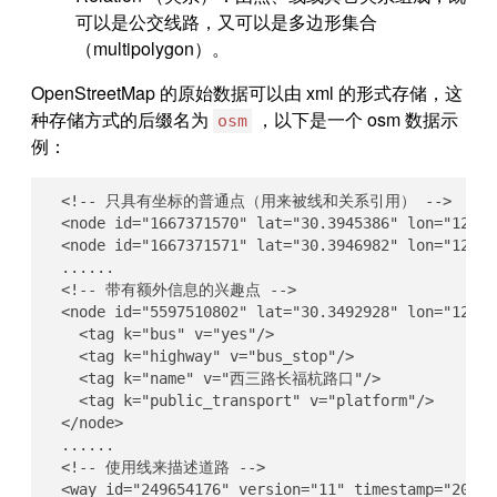
可以是公交线路，又可以是多边形集合
（multipolygon）。
OpenStreetMap 的原始数据可以由 xml 的形式存储，这
种存储方式的后缀名为
，以下是一个 osm 数据示
osm
例：
  <!-- 只具有坐标的普通点（用来被线和关系引用） -->

  <node id="1667371570" lat="30.3945386" lon="120.4
  <node id="1667371571" lat="30.3946982" lon="120.4
  ......

  <!-- 带有额外信息的兴趣点 -->

  <node id="5597510802" lat="30.3492928" lon="120.
    <tag k="bus" v="yes"/>

    <tag k="highway" v="bus_stop"/>

    <tag k="name" v="西三路长福杭路口"/>

    <tag k="public_transport" v="platform"/>

  </node>

  ......

  <!-- 使用线来描述道路 -->

  <way id="249654176" version="11" timestamp="2020-